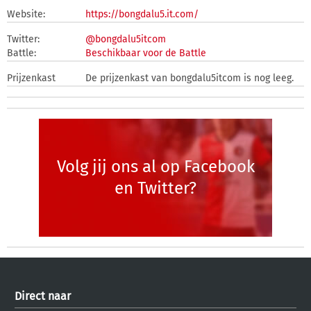
Website:
https://bongdalu5.it.com/
Twitter:
@bongdalu5itcom
Battle:
Beschikbaar voor de Battle
Prijzenkast
De prijzenkast van bongdalu5itcom is nog leeg.
Volg jij ons al op Facebook
en Twitter?
Direct naar