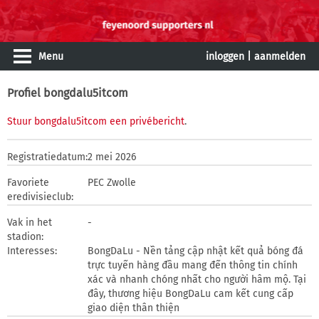
Menu
inloggen
|
aanmelden
Profiel bongdalu5itcom
Stuur bongdalu5itcom een privébericht
.
Registratiedatum:
2 mei 2026
Favoriete
PEC Zwolle
eredivisieclub:
Vak in het
-
stadion:
Interesses:
BongDaLu - Nền tảng cập nhật kết quả bóng đá
trực tuyến hàng đầu mang đến thông tin chính
xác và nhanh chóng nhất cho người hâm mộ. Tại
đây, thương hiệu BongDaLu cam kết cung cấp
giao diện thân thiện