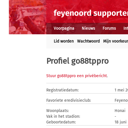
Voorpagina
Nieuws
Forums
In
Lid worden
Wachtwoord
Mijn voorkeu
Profiel go88tppro
Stuur go88tppro een privébericht
.
Registratiedatum:
1 mei 2
Favoriete eredivisieclub:
Feyeno
Woonplaats:
Honai
Vak in het stadion:
-
Geboortedatum:
18 juni