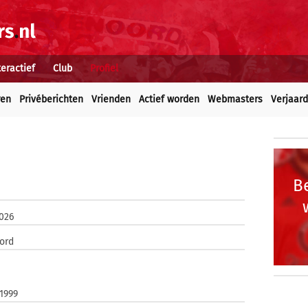
teractief
Club
Profiel
ren
Privéberichten
Vrienden
Actief worden
Webmasters
Verjaar
Be
026
ord
 1999