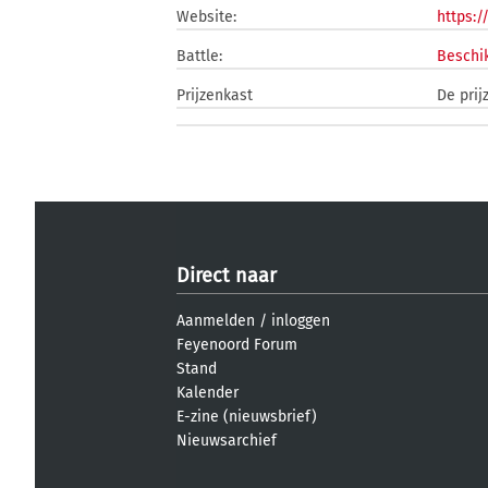
Website:
https:/
Battle:
Beschik
Prijzenkast
De prij
Direct naar
Aanmelden
/
inloggen
Feyenoord Forum
Stand
Kalender
E-zine (nieuwsbrief)
Nieuwsarchief