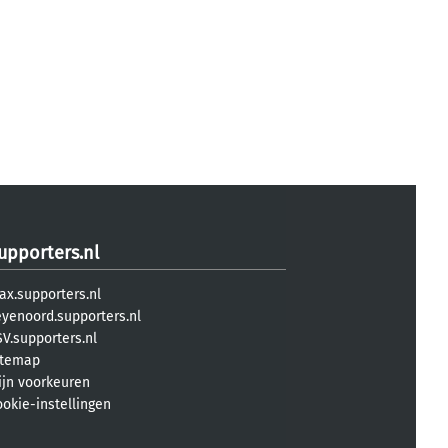
upporters.nl
ax.supporters.nl
eyenoord.supporters.nl
V.supporters.nl
itemap
ijn voorkeuren
ookie-instellingen