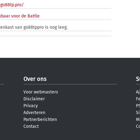
/go88tp.pro/
baar voor de Battle
zenkast van go88tppro is nog leeg.
Over ons
S
Voor webmasters
Aj
Disclaimer
F
Privacy
PS
Adverteren
S
Partnerberichten
M
Contact
C