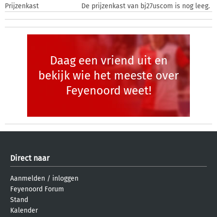
Prijzenkast
De prijzenkast van bj27uscom is nog leeg.
Daag een vriend uit en
bekijk wie het meeste over
Feyenoord weet!
Direct naar
Aanmelden
/
inloggen
Feyenoord Forum
Stand
Kalender