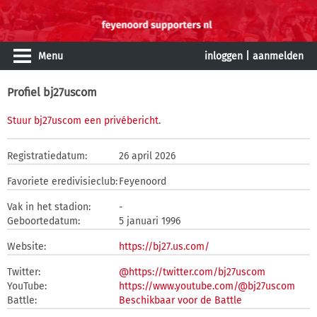
Menu
inloggen
|
aanmelden
Profiel bj27uscom
Stuur bj27uscom een privébericht
.
Registratiedatum:
26 april 2026
Favoriete eredivisieclub:
Feyenoord
Vak in het stadion:
-
Geboortedatum:
5 januari 1996
Website:
https://bj27.us.com/
Twitter:
@https://twitter.com/bj27uscom
YouTube:
https://www.youtube.com/@bj27uscom
Battle:
Beschikbaar voor de Battle