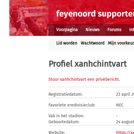
Voorpagina
Nieuws
Forums
In
Lid worden
Wachtwoord
Mijn voorkeu
Profiel xanhchintvart
Stuur xanhchintvart een privébericht
.
Registratiedatum:
23 april 
Favoriete eredivisieclub:
NEC
Vak in het stadion:
-
Geboortedatum:
24 augus
Website:
https://x