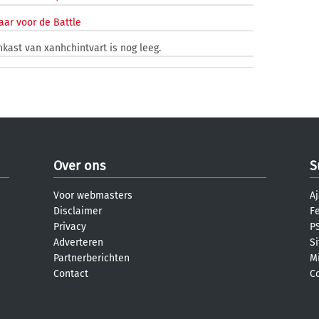
aar voor de Battle
nkast van xanhchintvart is nog leeg.
Over ons
S
Voor webmasters
Aj
Disclaimer
F
Privacy
PS
Adverteren
S
Partnerberichten
M
Contact
C