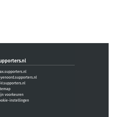
upporters.nl
ax.supporters.nl
eyenoord.supporters.nl
V.supporters.nl
itemap
ijn voorkeuren
ookie-instellingen