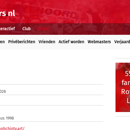
teractief
Club
Profiel
ren
Privéberichten
Vrienden
Actief worden
Webmasters
Verjaar
5
fa
Ro
2026
L
tus 1998
anhchintv.art/