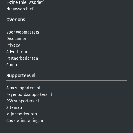
E-zine (nieuwsbrief)
Nieuwsarchief
Over ons
Voor webmasters
Disclaimer
Privacy
Adverteren
Partnerberichten
Contact
Supporters.nl
Ajax.supporters.nl
Feyenoord.supporters.nl
PSV.supporters.nl
Sitemap
Mijn voorkeuren
Cookie-instellingen