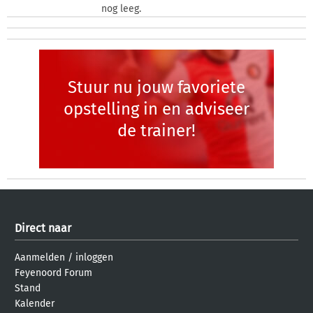
nog leeg.
Stuur nu jouw favoriete
opstelling in en adviseer
de trainer!
Direct naar
Aanmelden
/
inloggen
Feyenoord Forum
Stand
Kalender