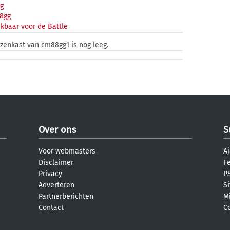
g
8gg
kbaar voor de Battle
jzenkast van cm88gg1 is nog leeg.
Over ons
S
Voor webmasters
Aj
Disclaimer
F
Privacy
PS
Adverteren
S
Partnerberichten
M
Contact
C