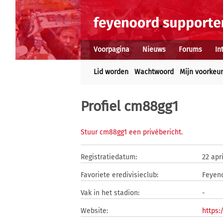
Voorpagina
Nieuws
Forums
In
Lid worden
Wachtwoord
Mijn voorkeu
Profiel cm88gg1
Stuur cm88gg1 een privébericht
.
Registratiedatum:
22 apr
Favoriete eredivisieclub:
Feyen
Vak in het stadion:
-
Website:
https: