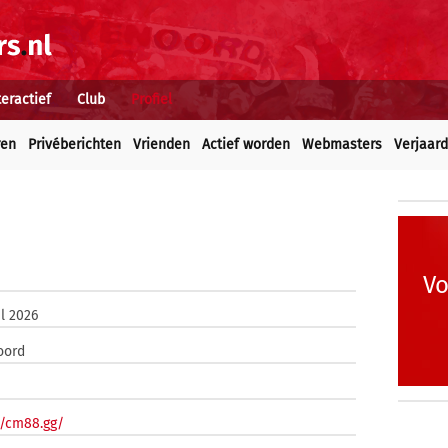
teractief
Club
Profiel
ren
Privéberichten
Vrienden
Actief worden
Webmasters
Verjaar
Vo
il 2026
oord
//cm88.gg/