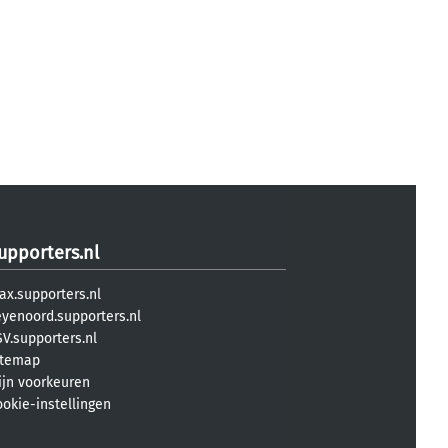
upporters.nl
ax.supporters.nl
eyenoord.supporters.nl
V.supporters.nl
itemap
ijn voorkeuren
ookie-instellingen