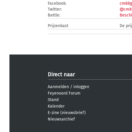
Facebook:
cm88g
Twitter:
@cm8
Battle:
Beschi
Prijzenkast
De pri
Direct naar
Aanmelden
/
inloggen
Feyenoord Forum
Stand
Kalender
E-zine (nieuwsbrief)
Nieuwsarchief