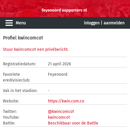
Menu
inloggen
|
aanmelden
Profiel kwincomco1
Stuur kwincomco1 een privébericht
.
Registratiedatum:
21 april 2026
Favoriete
Feyenoord
eredivisieclub:
Vak in het stadion:
-
Website:
https://kwin.com.co
Twitter:
@kwincomco1
YouTube:
kwincomco1
Battle:
Beschikbaar voor de Battle