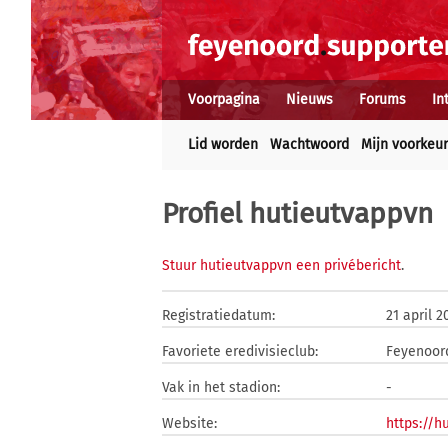
Voorpagina
Nieuws
Forums
In
Lid worden
Wachtwoord
Mijn voorkeu
Profiel hutieutvappvn
Stuur hutieutvappvn een privébericht
.
Registratiedatum:
21 april 2
Favoriete eredivisieclub:
Feyenoor
Vak in het stadion:
-
Website:
https://h