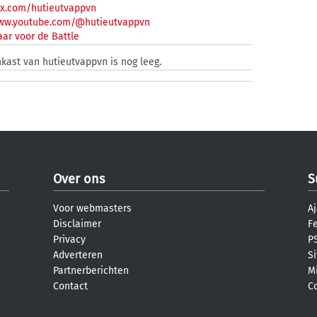
/x.com/hutieutvappvn
www.youtube.com/@hutieutvappvn
ar voor de Battle
nkast van hutieutvappvn is nog leeg.
Over ons
S
Voor webmasters
Aj
Disclaimer
F
Privacy
PS
Adverteren
S
Partnerberichten
M
Contact
C