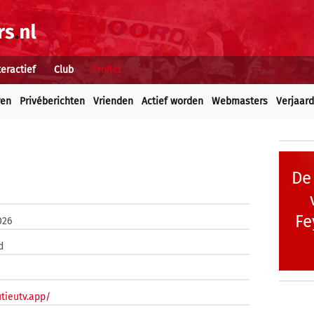
teractief
Club
Profiel
ren
Privéberichten
Vrienden
Actief worden
Webmasters
Verjaar
De
Fe
026
d
utieutv.app/