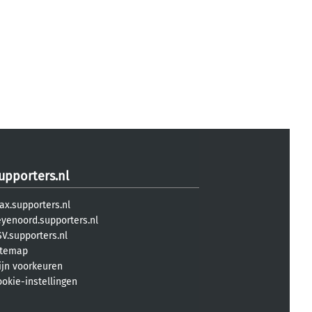
upporters.nl
ax.supporters.nl
eyenoord.supporters.nl
V.supporters.nl
itemap
ijn voorkeuren
ookie-instellingen