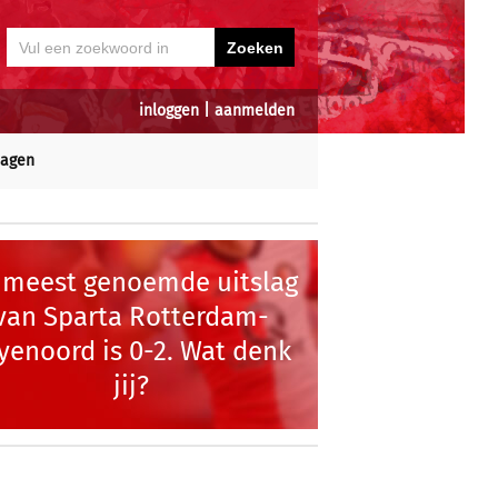
inloggen
|
aanmelden
dagen
 meest genoemde uitslag
van Sparta Rotterdam-
yenoord is 0-2. Wat denk
jij?