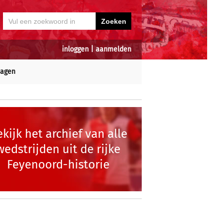
inloggen
|
aanmelden
dagen
kijk het archief van alle
wedstrijden uit de rijke
Feyenoord-historie