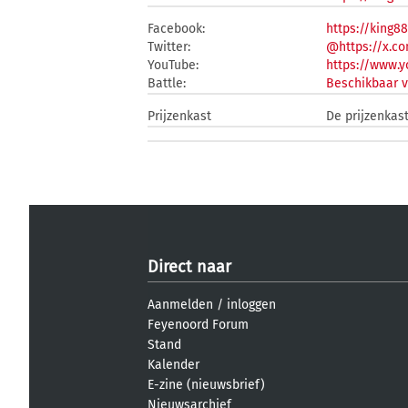
Facebook:
https://king88
Twitter:
@https://x.co
YouTube:
https://www.
Battle:
Beschikbaar v
Prijzenkast
De prijzenkast
Direct naar
Aanmelden
/
inloggen
Feyenoord Forum
Stand
Kalender
E-zine (nieuwsbrief)
Nieuwsarchief