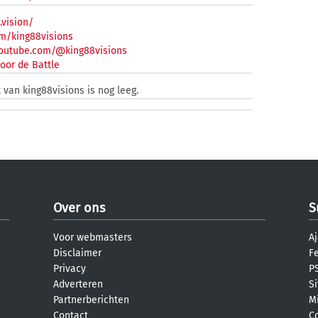
.vision/
m/king88visions
youtube.com/@king88visions
oor de Battle
 van king88visions is nog leeg.
Over ons
S
Voor webmasters
Aj
Disclaimer
F
Privacy
PS
Adverteren
S
Partnerberichten
M
Contact
C