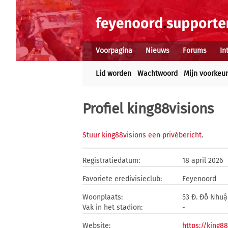
Voorpagina
Nieuws
Forums
In
Lid worden
Wachtwoord
Mijn voorkeu
Profiel king88visions
Stuur king88visions een privébericht
.
Registratiedatum:
18 april 2026
Favoriete eredivisieclub:
Feyenoord
Woonplaats:
53 Đ. Đỗ Nhuậ
Vak in het stadion:
-
Website:
https://king88