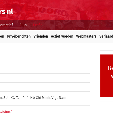
teractief
Club
Profiel
ren
Privéberichten
Vrienden
Actief worden
Webmasters
Verjaar
Be
n, Sơn Kỳ, Tân Phú, Hồ Chí Minh, Việt Nam
.vision/