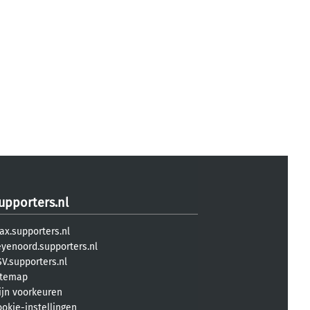
upporters.nl
ax.supporters.nl
eyenoord.supporters.nl
V.supporters.nl
itemap
ijn voorkeuren
ookie-instellingen