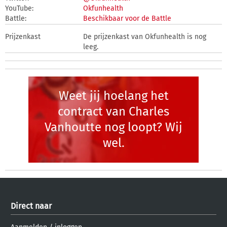
YouTube:
Okfunhealth
Battle:
Beschikbaar voor de Battle
Prijzenkast
De prijzenkast van Okfunhealth is nog
leeg.
Weet jij hoelang het
contract van Charles
Vanhoutte nog loopt? Wij
wel.
Direct naar