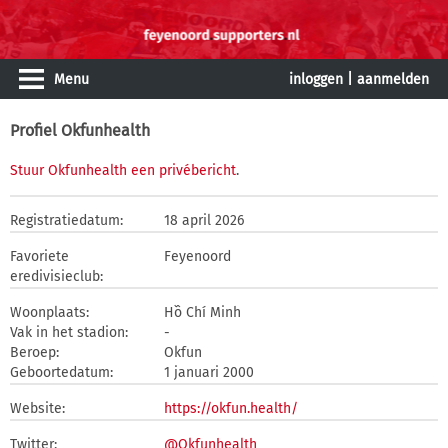
Menu
inloggen
|
aanmelden
Profiel Okfunhealth
Stuur Okfunhealth een privébericht
.
Registratiedatum:
18 april 2026
Favoriete
Feyenoord
eredivisieclub:
Woonplaats:
Hồ Chí Minh
Vak in het stadion:
-
Beroep:
Okfun
Geboortedatum:
1 januari 2000
Website:
https://okfun.health/
Twitter:
@Okfunhealth