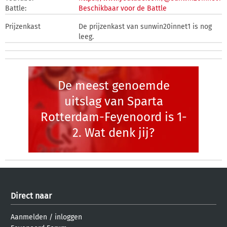
Battle:
Beschikbaar voor de Battle
Prijzenkast
De prijzenkast van sunwin20innet1 is nog
leeg.
De meest genoemde
uitslag van Sparta
Rotterdam-Feyenoord is 1-
2. Wat denk jij?
Direct naar
Aanmelden
/
inloggen