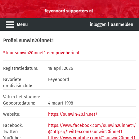
Menu
inloggen
|
aanmelden
Profiel sunwin20innet1
Stuur sunwin20innet1 een privébericht
.
Registratiedatum:
18 april 2026
Favoriete
Feyenoord
eredivisieclub:
Vak in het stadion:
-
Geboortedatum:
4 maart 1998
Website:
https://sunwin-20.in.net/
Facebook:
https://www.facebook.com/sunwin20innet1/
Twitter:
@https://twitter.com/sunwin20innet1
YouTube:
https://www.youtube.com/@sunwin20innet1