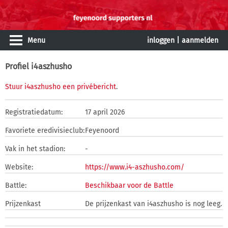
Menu
inloggen
|
aanmelden
Profiel i4aszhusho
Stuur i4aszhusho een privébericht
.
Registratiedatum:
17 april 2026
Favoriete eredivisieclub:
Feyenoord
Vak in het stadion:
-
Website:
https://www.i4-aszhusho.com/
Battle:
Beschikbaar voor de Battle
Prijzenkast
De prijzenkast van i4aszhusho is nog leeg.