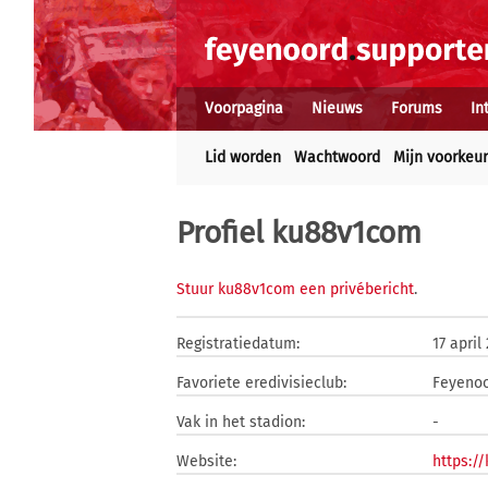
Voorpagina
Nieuws
Forums
In
Lid worden
Wachtwoord
Mijn voorkeu
Profiel ku88v1com
Stuur ku88v1com een privébericht
.
Registratiedatum:
17 april
Favoriete eredivisieclub:
Feyeno
Vak in het stadion:
-
Website:
https:/