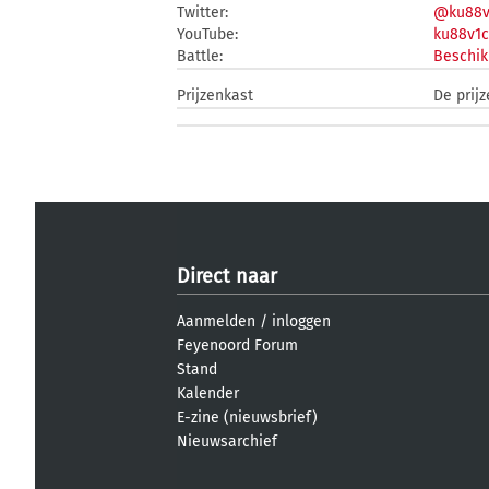
Twitter:
@ku88v
YouTube:
ku88v1
Battle:
Beschik
Prijzenkast
De prij
Direct naar
Aanmelden
/
inloggen
Feyenoord Forum
Stand
Kalender
E-zine (nieuwsbrief)
Nieuwsarchief