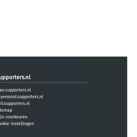
upporters.nl
ax.supporters.nl
eyenoord.supporters.nl
V.supporters.nl
itemap
ijn voorkeuren
ookie-instellingen