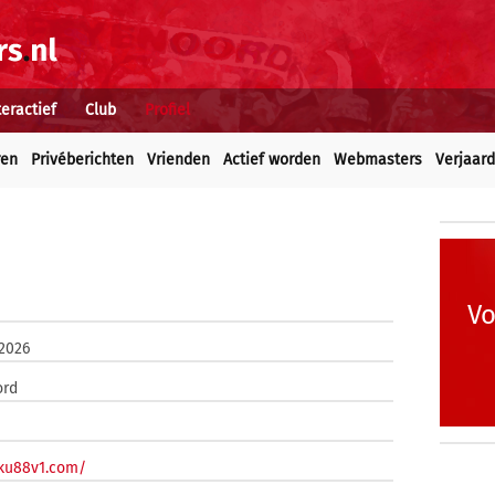
teractief
Club
Profiel
ren
Privéberichten
Vrienden
Actief worden
Webmasters
Verjaar
Vo
 2026
ord
/ku88v1.com/