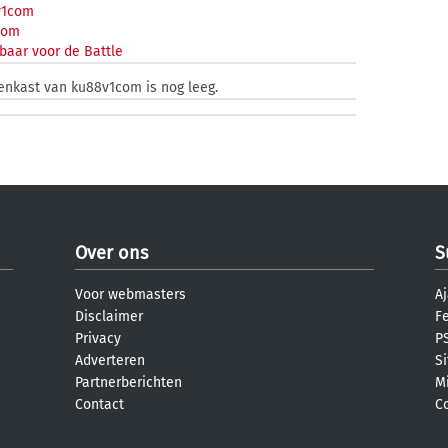
1com
com
baar voor de Battle
zenkast van ku88v1com is nog leeg.
Over ons
S
Voor webmasters
Aj
Disclaimer
F
Privacy
PS
Adverteren
S
Partnerberichten
M
Contact
C