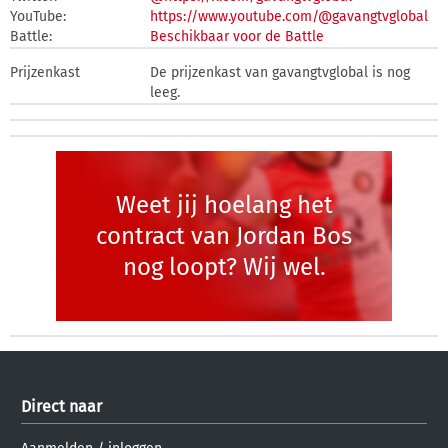
YouTube:
https://www.youtube.com/@gavangtvglobal
Battle:
Beschikbaar voor de Battle
Prijzenkast
De prijzenkast van gavangtvglobal is nog
leeg.
Weet jij hoelang het
contract van Jordan Bos
nog loopt? Wij wel.
Direct naar