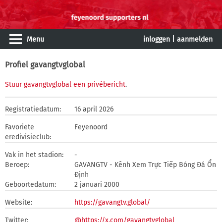
Menu
inloggen
|
aanmelden
Profiel gavangtvglobal
Stuur gavangtvglobal een privébericht
.
Registratiedatum:
16 april 2026
Favoriete
Feyenoord
eredivisieclub:
Vak in het stadion:
-
Beroep:
GAVANGTV - Kênh Xem Trực Tiếp Bóng Đá Ổn
Định
Geboortedatum:
2 januari 2000
Website:
https://gavangtv.global/
Twitter:
@https://x.com/gavangtvglobal