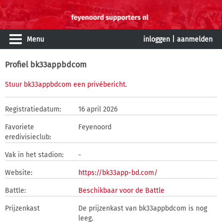
Menu
inloggen
|
aanmelden
Profiel bk33appbdcom
Stuur bk33appbdcom een privébericht
.
Registratiedatum:
16 april 2026
Favoriete
Feyenoord
eredivisieclub:
Vak in het stadion:
-
Website:
https://bk33app-bd.com/
Battle:
Beschikbaar voor de Battle
Prijzenkast
De prijzenkast van bk33appbdcom is nog
leeg.