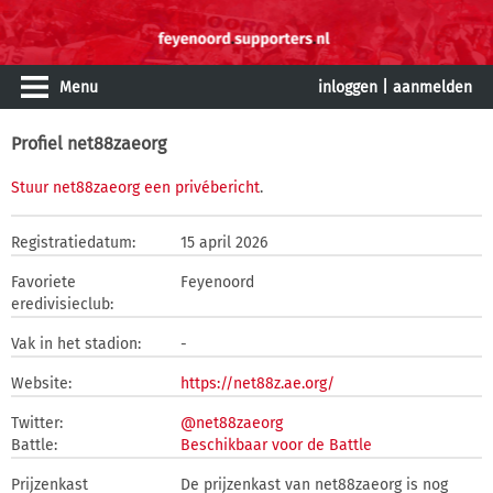
Menu
inloggen
|
aanmelden
Profiel net88zaeorg
Stuur net88zaeorg een privébericht
.
Registratiedatum:
15 april 2026
Favoriete
Feyenoord
eredivisieclub:
Vak in het stadion:
-
Website:
https://net88z.ae.org/
Twitter:
@net88zaeorg
Battle:
Beschikbaar voor de Battle
Prijzenkast
De prijzenkast van net88zaeorg is nog