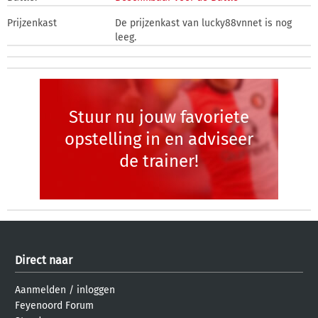
Prijzenkast
De prijzenkast van lucky88vnnet is nog
leeg.
Stuur nu jouw favoriete
opstelling in en adviseer
de trainer!
Direct naar
Aanmelden
/
inloggen
Feyenoord Forum