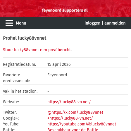
Menu
inloggen
|
aanmelden
Profiel lucky88vnnet
Stuur lucky88vnnet een privébericht
.
Registratiedatum:
15 april 2026
Favoriete
Feyenoord
eredivisieclub:
Vak in het stadion:
-
Website:
https://lucky88-vn.net/
Twitter:
@https://x.com/lucky88vnnet
Google+:
+https://lucky88-vn.net/
YouTube:
https://youtube.com/@lucky88vnnet
Battle:
Beschikbaar voor de Battle