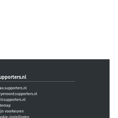
upporters.nl
ax.supporters.nl
eyenoord.supporters.nl
V.supporters.nl
itemap
ijn voorkeuren
ookie-instellingen