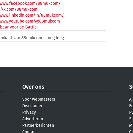
//www.facebook.com/88mukcom/
://x.com/88mukcom
//www.linkedin.com/in/88mukcom/
//www.youtube.com/@88mukcom
baar voor de Battle
zenkast van 88mukcom is nog leeg.
Over ons
S
Voor webmasters
Aj
Disclaimer
F
Privacy
PS
Adverteren
S
Partnerberichten
M
Contact
C