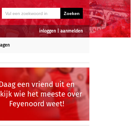
inloggen
|
aanmelden
dagen
Daag een vriend uit en
kijk wie het meeste over
Feyenoord weet!