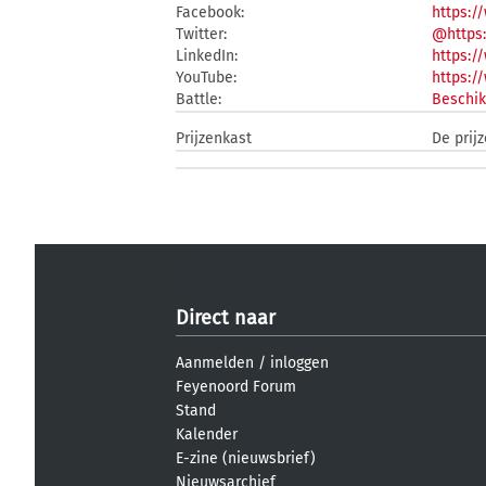
Facebook:
https:
Twitter:
@https
LinkedIn:
https:
YouTube:
https:
Battle:
Beschik
Prijzenkast
De prij
Direct naar
Aanmelden
/
inloggen
Feyenoord Forum
Stand
Kalender
E-zine (nieuwsbrief)
Nieuwsarchief