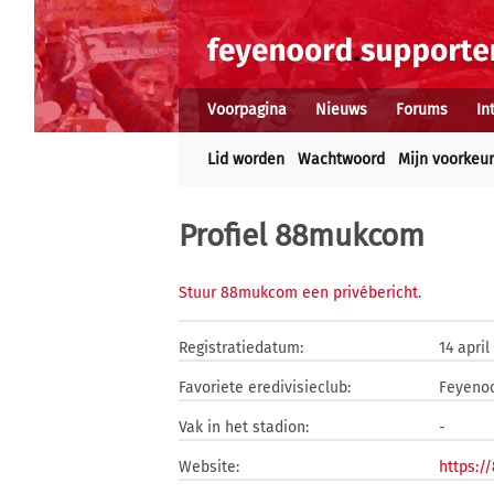
Voorpagina
Nieuws
Forums
In
Lid worden
Wachtwoord
Mijn voorkeu
Profiel 88mukcom
Stuur 88mukcom een privébericht
.
Registratiedatum:
14 april
Favoriete eredivisieclub:
Feyeno
Vak in het stadion:
-
Website:
https:/