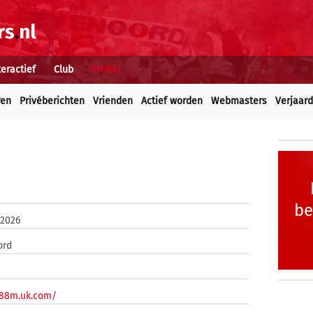
teractief
Club
Profiel
ren
Privéberichten
Vrienden
Actief worden
Webmasters
Verjaar
be
 2026
ord
/88m.uk.com/