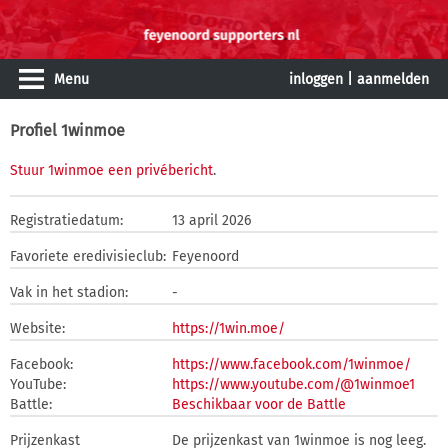
Menu
inloggen
|
aanmelden
Profiel 1winmoe
Stuur 1winmoe een privébericht
.
Registratiedatum:
13 april 2026
Favoriete eredivisieclub:
Feyenoord
Vak in het stadion:
-
Website:
https://1win.moe/
Facebook:
https://www.facebook.com/1winmoe/
YouTube:
https://www.youtube.com/@1winmoe1
Battle:
Beschikbaar voor de Battle
Prijzenkast
De prijzenkast van 1winmoe is nog leeg.