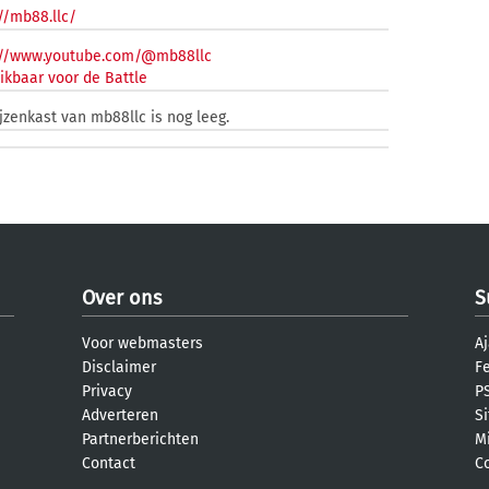
//mb88.llc/
://www.youtube.com/@mb88llc
ikbaar voor de Battle
jzenkast van mb88llc is nog leeg.
Over ons
S
Voor webmasters
Aj
Disclaimer
F
Privacy
PS
Adverteren
S
Partnerberichten
M
Contact
C