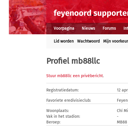
Voorpagina
Nieuws
Forums
In
Lid worden
Wachtwoord
Mijn voorkeu
Profiel mb88llc
Stuur mb88llc een privébericht
.
Registratiedatum:
12 apr
Favoriete eredivisieclub:
Feyen
Woonplaats:
Chí M
Vak in het stadion:
-
Beroep:
MB88