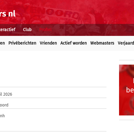
teractief
Club
Profiel
ren
Privéberichten
Vrienden
Actief worden
Webmasters
Verjaar
be
il 2026
oord
inh