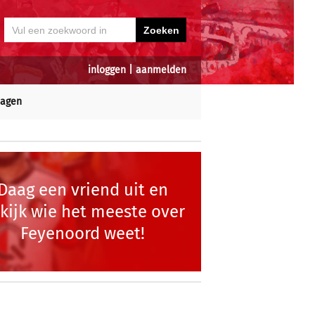
inloggen
|
aanmelden
dagen
Daag een vriend uit en
kijk wie het meeste over
Feyenoord weet!