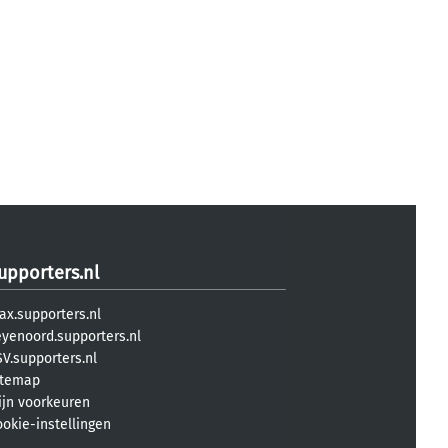
upporters.nl
ax.supporters.nl
eyenoord.supporters.nl
V.supporters.nl
itemap
ijn voorkeuren
ookie-instellingen