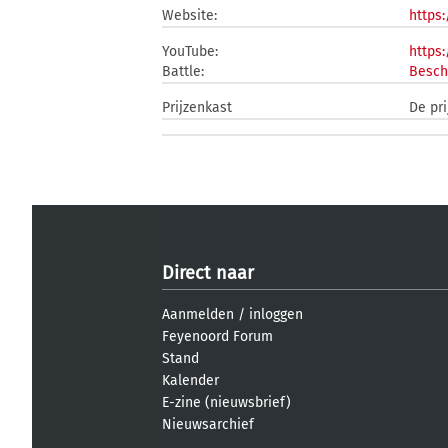
Website:
https:
YouTube:
https
Battle:
Besch
Prijzenkast
De pri
Direct naar
Aanmelden
/
inloggen
Feyenoord Forum
Stand
Kalender
E-zine (nieuwsbrief)
Nieuwsarchief