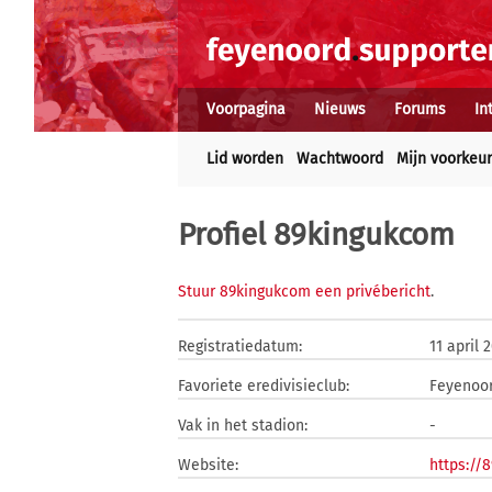
Voorpagina
Nieuws
Forums
In
Lid worden
Wachtwoord
Mijn voorkeu
Profiel 89kingukcom
Stuur 89kingukcom een privébericht
.
Registratiedatum:
11 april 
Favoriete eredivisieclub:
Feyenoo
Vak in het stadion:
-
Website:
https://