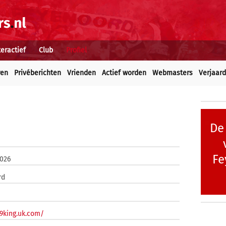
teractief
Club
Profiel
ren
Privéberichten
Vrienden
Actief worden
Webmasters
Verjaar
De
Fe
2026
rd
89king.uk.com/