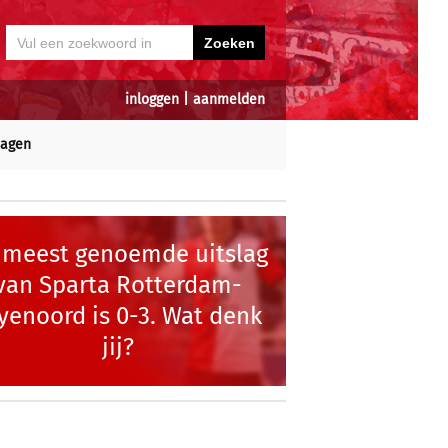
inloggen
|
aanmelden
dagen
 meest genoemde uitslag
van Sparta Rotterdam-
yenoord is 0-3. Wat denk
jij?