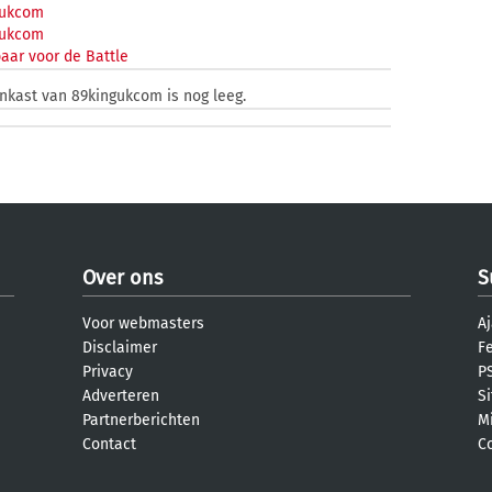
ukcom
ukcom
aar voor de Battle
enkast van 89kingukcom is nog leeg.
Over ons
S
Voor webmasters
Aj
Disclaimer
F
Privacy
PS
Adverteren
S
Partnerberichten
M
Contact
C