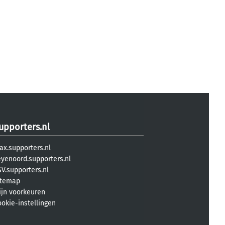
upporters.nl
ax.supporters.nl
eyenoord.supporters.nl
V.supporters.nl
itemap
ijn voorkeuren
ookie-instellingen