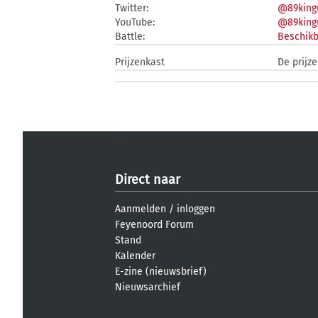
Twitter:
@89king
YouTube:
@89king
Battle:
Beschikb
Prijzenkast
De prijz
Direct naar
Aanmelden
/
inloggen
Feyenoord Forum
Stand
Kalender
E-zine (nieuwsbrief)
Nieuwsarchief