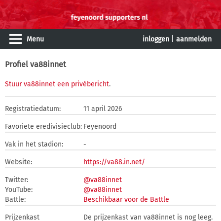
Menu
inloggen
|
aanmelden
Profiel va88innet
Stuur va88innet een privébericht
.
Registratiedatum:
11 april 2026
Favoriete eredivisieclub:
Feyenoord
Vak in het stadion:
-
Website:
https://va88.in.net/
Twitter:
@va88innet
YouTube:
@va88innet
Battle:
Beschikbaar voor de Battle
Prijzenkast
De prijzenkast van va88innet is nog leeg.