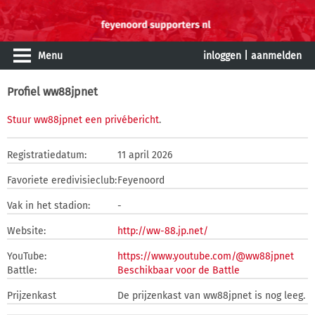
Menu
inloggen
|
aanmelden
Profiel ww88jpnet
Stuur ww88jpnet een privébericht
.
Registratiedatum:
11 april 2026
Favoriete eredivisieclub:
Feyenoord
Vak in het stadion:
-
Website:
http://ww-88.jp.net/
YouTube:
https://www.youtube.com/@ww88jpnet
Battle:
Beschikbaar voor de Battle
Prijzenkast
De prijzenkast van ww88jpnet is nog leeg.