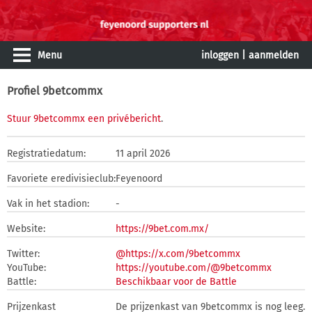
Menu
inloggen
|
aanmelden
Profiel 9betcommx
Stuur 9betcommx een privébericht
.
Registratiedatum:
11 april 2026
Favoriete eredivisieclub:
Feyenoord
Vak in het stadion:
-
Website:
https://9bet.com.mx/
Twitter:
@https://x.com/9betcommx
YouTube:
https://youtube.com/@9betcommx
Battle:
Beschikbaar voor de Battle
Prijzenkast
De prijzenkast van 9betcommx is nog leeg.