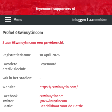
Menu
inloggen
|
aanmelden
Profiel 68winuytincom
Stuur 68winuytincom een privébericht
.
Registratiedatum:
10 april 2026
Favoriete
Feyenoord
eredivisieclub:
Vak in het stadion:
-
Website:
https://68winuytin.com/
Facebook:
68winuytincom
Twitter:
@68winuytincom
Battle:
Beschikbaar voor de Battle