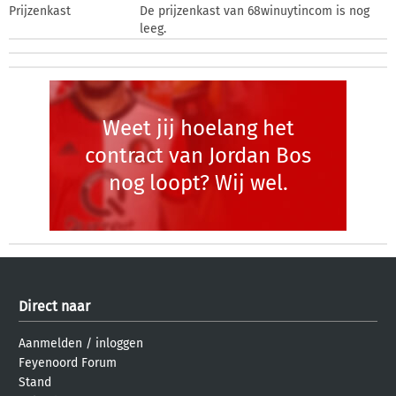
Prijzenkast
De prijzenkast van 68winuytincom is nog
leeg.
Weet jij hoelang het
contract van Jordan Bos
nog loopt? Wij wel.
Direct naar
Aanmelden
/
inloggen
Feyenoord Forum
Stand