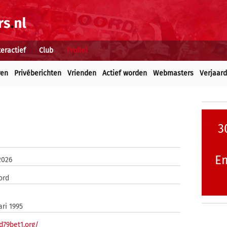
teractief
Club
Profiel
ren
Privéberichten
Vrienden
Actief worden
Webmasters
Verjaar
3
E
2026
ord
ari 1995
/d79bet1.org/