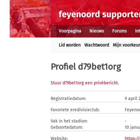
Voorpagina
Nieuws
Forums
In
Lid worden
Wachtwoord
Mijn voorkeu
Profiel d79bet1org
Stuur d79bet1org een privébericht
.
Registratiedatum:
9 april 
Favoriete eredivisieclub:
Feyeno
Vak in het stadion:
-
Geboortedatum:
10 janu
Website:
https:/