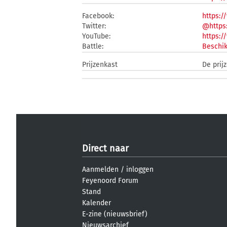
Facebook:
https:/
Twitter:
@https:
YouTube:
https:
Battle:
Beschik
Prijzenkast
De prij
Direct naar
Aanmelden
/
inloggen
Feyenoord Forum
Stand
Kalender
E-zine (nieuwsbrief)
Nieuwsarchief