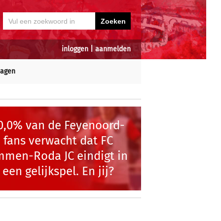
inloggen
|
aanmelden
dagen
0,0% van de Feyenoord-
fans verwacht dat FC
mmen-Roda JC eindigt in
een gelijkspel. En jij?