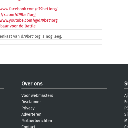
/www.facebook.com/d79bet1org/
//x.com/d79bet1org
//www.youtube.com/@d79bet1org
baar voor de Battle
zenkast van d79bet1org is nog leeg.
Over ons
S
Voor webmasters
Aj
Disclaimer
F
Privacy
PS
Adverteren
S
Partnerberichten
M
Contact
C