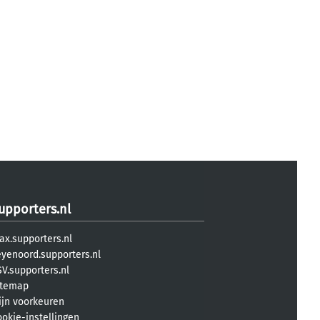
upporters.nl
ax.supporters.nl
eyenoord.supporters.nl
V.supporters.nl
itemap
ijn voorkeuren
ookie-instellingen