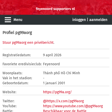
Menu
inloggen
|
aanmelden
Profiel pg99aorg
Stuur pg99aorg een privébericht
.
Registratiedatum:
9 april 2026
Favoriete eredivisieclub:
Feyenoord
Woonplaats:
Thành phố Hồ Chí Minh
Vak in het stadion:
-
Geboortedatum:
1 januari 2001
Website:
https://pg99a.org/
Twitter:
@https://x.com/pg99aorg
YouTube:
https://www.youtube.com/@pg99aorg
Battle:
Beschikbaar voor de Battle