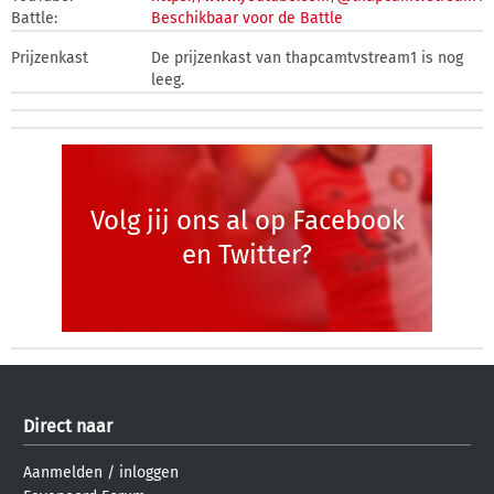
Battle:
Beschikbaar voor de Battle
Prijzenkast
De prijzenkast van thapcamtvstream1 is nog
leeg.
Volg jij ons al op Facebook
en Twitter?
Direct naar
Aanmelden
/
inloggen