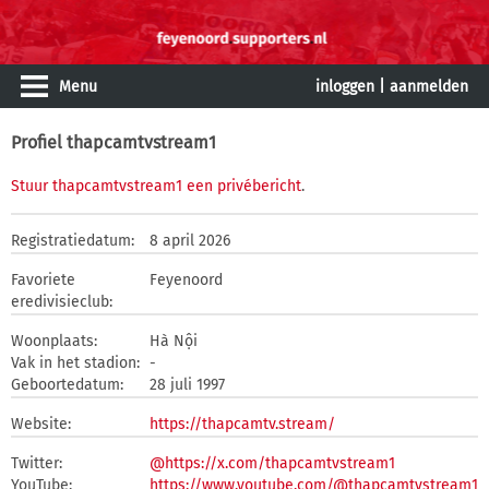
Menu
inloggen
|
aanmelden
Profiel thapcamtvstream1
Stuur thapcamtvstream1 een privébericht
.
Registratiedatum:
8 april 2026
Favoriete
Feyenoord
eredivisieclub:
Woonplaats:
Hà Nội
Vak in het stadion:
-
Geboortedatum:
28 juli 1997
Website:
https://thapcamtv.stream/
Twitter:
@https://x.com/thapcamtvstream1
YouTube:
https://www.youtube.com/@thapcamtvstream1