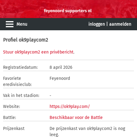
Menu
inloggen
|
aanmelden
Profiel ok9playcom2
Stuur ok9playcom2 een privébericht
.
Registratiedatum:
8 april 2026
Favoriete
Feyenoord
eredivisieclub:
Vak in het stadion:
-
Website:
https://ok9play.com/
Battle:
Beschikbaar voor de Battle
Prijzenkast
De prijzenkast van ok9playcom2 is nog
leeg.