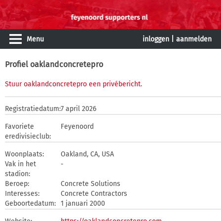
Menu
inloggen
|
aanmelden
Profiel oaklandconcretepro
Stuur oaklandconcretepro een privébericht
.
Registratiedatum:
7 april 2026
Favoriete
Feyenoord
eredivisieclub:
Woonplaats:
Oakland, CA, USA
Vak in het
-
stadion:
Beroep:
Concrete Solutions
Interesses:
Concrete Contractors
Geboortedatum:
1 januari 2000