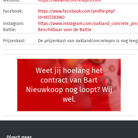
Website:
https://oaklandconcretepro.com
Facebook:
https://www.facebook.com/profile.php?
id=6157283663
Instagram:
https://www.instagram.com/oakland_concrete_pro
Battle:
Beschikbaar voor de Battle
Prijzenkast
De prijzenkast van oaklandconcretepro is nog leeg
Weet jij hoelang het
contract van Bart
Nieuwkoop nog loopt? Wij
wel.
Direct naar