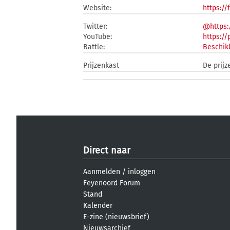
Website:
https:/
Twitter:
@https:
YouTube:
https:/
Battle:
Beschik
Prijzenkast
De prijz
Direct naar
Aanmelden
/
inloggen
Feyenoord Forum
Stand
Kalender
E-zine (nieuwsbrief)
Nieuwsarchief