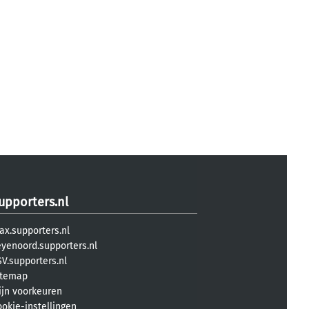
upporters.nl
ax.supporters.nl
eyenoord.supporters.nl
V.supporters.nl
itemap
ijn voorkeuren
ookie-instellingen