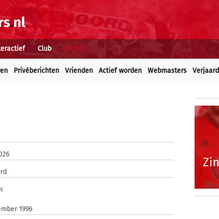
teractief
Club
Profiel
ren
Privéberichten
Vrienden
Actief worden
Webmasters
Verjaar
2026
Zin
rd
m
ember 1996