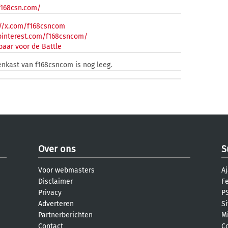
/f168csn.com/
//x.com/f168csncom
/pinterest.com/f168csncom/
baar voor de Battle
enkast van f168csncom is nog leeg.
Over ons
S
Voor webmasters
Aj
Disclaimer
F
Privacy
PS
Adverteren
S
Partnerberichten
M
Contact
C