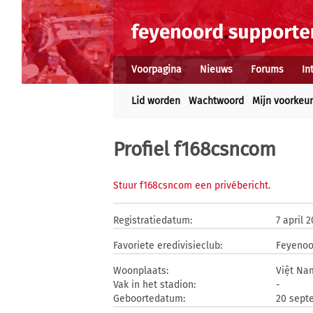
Voorpagina
Nieuws
Forums
In
Lid worden
Wachtwoord
Mijn voorkeu
Profiel f168csncom
Stuur f168csncom een privébericht
.
Registratiedatum:
7 april 
Favoriete eredivisieclub:
Feyenoo
Woonplaats:
Việt Na
Vak in het stadion:
-
Geboortedatum:
20 sept