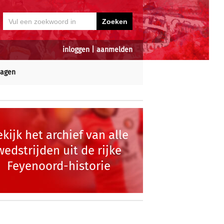
inloggen
|
aanmelden
dagen
kijk het archief van alle
wedstrijden uit de rijke
Feyenoord-historie