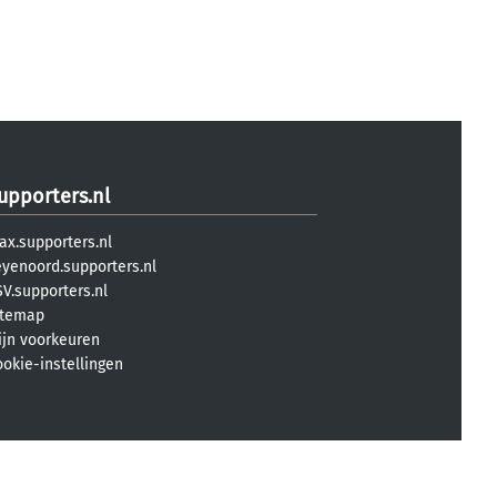
upporters.nl
ax.supporters.nl
eyenoord.supporters.nl
V.supporters.nl
itemap
ijn voorkeuren
ookie-instellingen