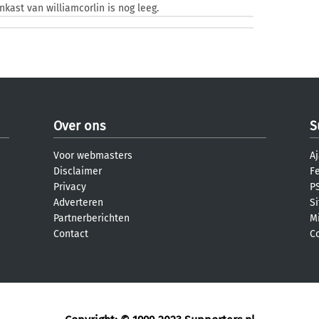
nkast van williamcorlin is nog leeg.
Over ons
S
Voor webmasters
Aj
Disclaimer
F
Privacy
PS
Adverteren
S
Partnerberichten
M
Contact
C