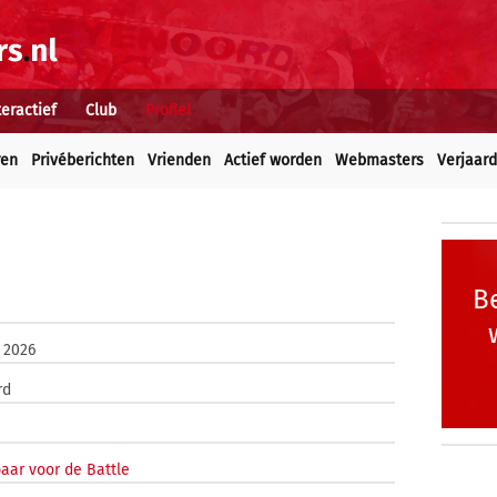
teractief
Club
Profiel
ren
Privéberichten
Vrienden
Actief worden
Webmasters
Verjaar
Be
 2026
rd
aar voor de Battle