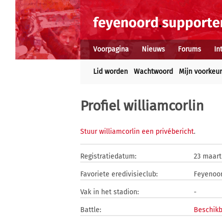
Voorpagina
Nieuws
Forums
In
Lid worden
Wachtwoord
Mijn voorkeu
Profiel williamcorlin
Stuur williamcorlin een privébericht
.
Registratiedatum:
23 maart
Favoriete eredivisieclub:
Feyenoo
Vak in het stadion:
-
Battle:
Beschikb