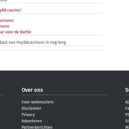
ay88.casino/
sinovn
inovn
ar voor de Battle
nkast van Hay88casinovn is nog leeg.
Over ons
S
Voor webmasters
Aj
Disclaimer
F
Privacy
PS
Adverteren
S
Partnerberichten
M