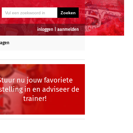
inloggen
|
aanmelden
dagen
Stuur nu jouw favoriete
stelling in en adviseer de
trainer!