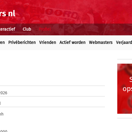
teractief
Club
Profiel
ren
Privéberichten
Vrienden
Actief worden
Webmasters
Verjaar
op
2026
d
nh
2000