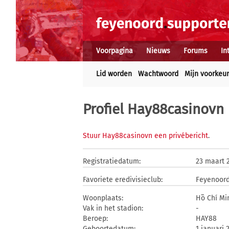
Voorpagina
Nieuws
Forums
In
Lid worden
Wachtwoord
Mijn voorkeu
Profiel Hay88casinovn
Stuur Hay88casinovn een privébericht
.
Registratiedatum:
23 maart 
Favoriete eredivisieclub:
Feyenoor
Woonplaats:
Hồ Chí Mi
Vak in het stadion:
-
Beroep:
HAY88
Geboortedatum:
1 januari 