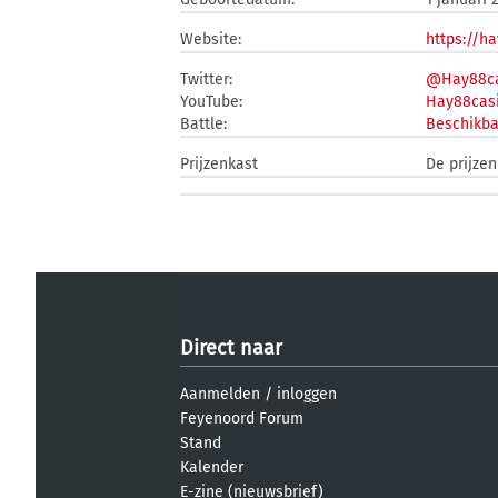
Website:
https://h
Twitter:
@Hay88ca
YouTube:
Hay88cas
Battle:
Beschikba
Prijzenkast
De prijze
Direct naar
Aanmelden
/
inloggen
Feyenoord Forum
Stand
Kalender
E-zine (nieuwsbrief)