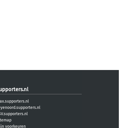
upporters.nl
ax.supporters.nl
eyenoord.supporters.nl
V.supporters.nl
itemap
ijn voorkeuren