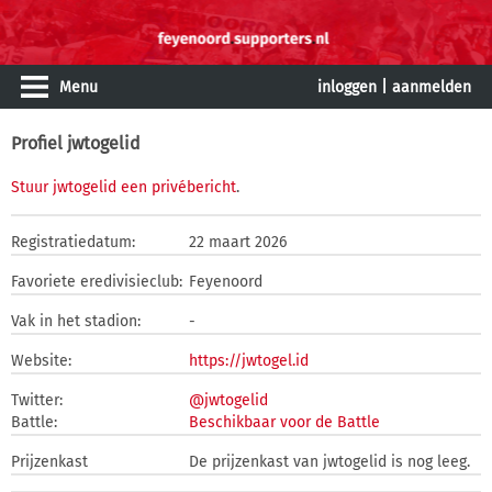
Menu
inloggen
|
aanmelden
Profiel jwtogelid
Stuur jwtogelid een privébericht
.
Registratiedatum:
22 maart 2026
Favoriete eredivisieclub:
Feyenoord
Vak in het stadion:
-
Website:
https://jwtogel.id
Twitter:
@jwtogelid
Battle:
Beschikbaar voor de Battle
Prijzenkast
De prijzenkast van jwtogelid is nog leeg.