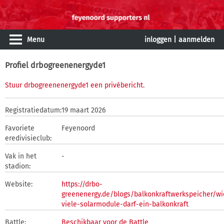
Menu
inloggen
|
aanmelden
Profiel drbogreenenergyde1
Stuur drbogreenenergyde1 een privébericht
.
Registratiedatum:
19 maart 2026
Favoriete
Feyenoord
eredivisieclub:
Vak in het
-
stadion:
Website:
https://drbo-
greenenergy.de/blogs/balkonkraftwerkspeicher/wi
viele-solarmodule-darf-ein-balkonkraft
Battle:
Beschikbaar voor de Battle