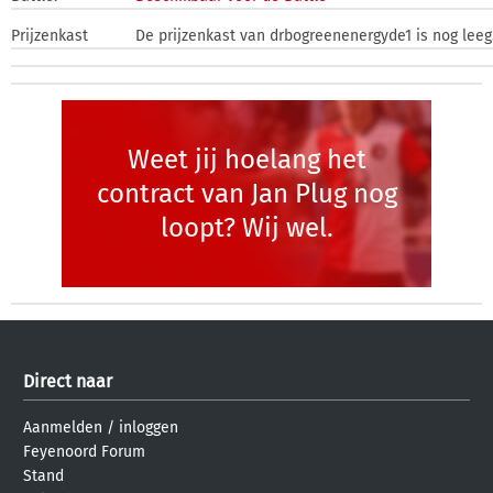
Prijzenkast
De prijzenkast van drbogreenenergyde1 is nog leeg
Weet jij hoelang het
contract van Jan Plug nog
loopt? Wij wel.
Direct naar
Aanmelden
/
inloggen
Feyenoord Forum
Stand