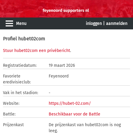
Menu
inloggen
|
aanmelden
Profiel hubet02com
Stuur hubet02com een privébericht
.
Registratiedatum:
19 maart 2026
Favoriete
Feyenoord
eredivisieclub:
Vak in het stadion:
-
Website:
https://hubet-02.com/
Battle:
Beschikbaar voor de Battle
Prijzenkast
De prijzenkast van hubet02com is nog
leeg.