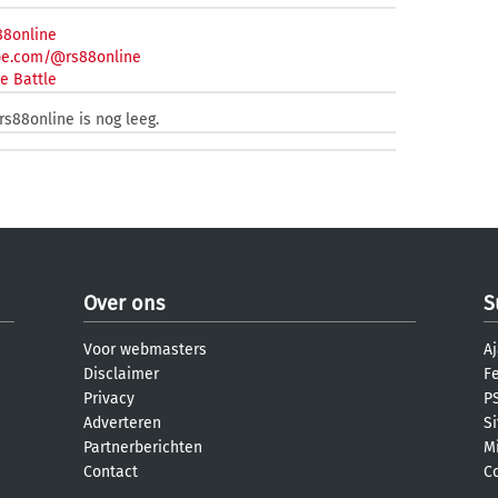
88online
be.com/@rs88online
e Battle
rs88online is nog leeg.
Over ons
S
Voor webmasters
Aj
Disclaimer
F
Privacy
PS
Adverteren
S
Partnerberichten
M
Contact
C