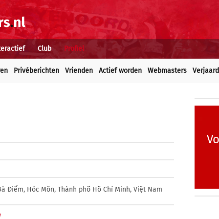
teractief
Club
Profiel
ren
Privéberichten
Vrienden
Actief worden
Webmasters
Verjaar
Vo
Bà Điểm, Hóc Môn, Thành phố Hồ Chí Minh, Việt Nam
/