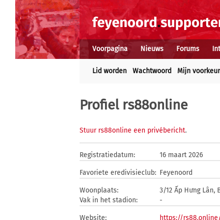
Voorpagina
Nieuws
Forums
In
Lid worden
Wachtwoord
Mijn voorkeu
Profiel rs88online
Stuur rs88online een privébericht
.
Registratiedatum:
16 maart 2026
Favoriete eredivisieclub:
Feyenoord
Woonplaats:
3/12 Ấp Hưng Lân, 
Vak in het stadion:
-
Website:
https://rs88.online