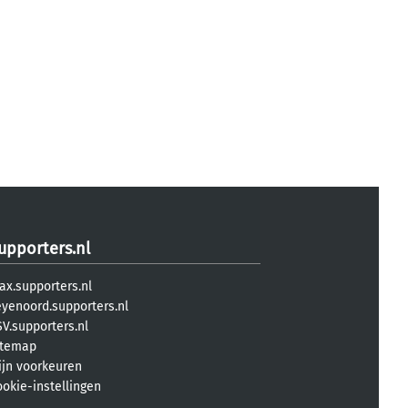
upporters.nl
ax.supporters.nl
eyenoord.supporters.nl
V.supporters.nl
itemap
ijn voorkeuren
ookie-instellingen