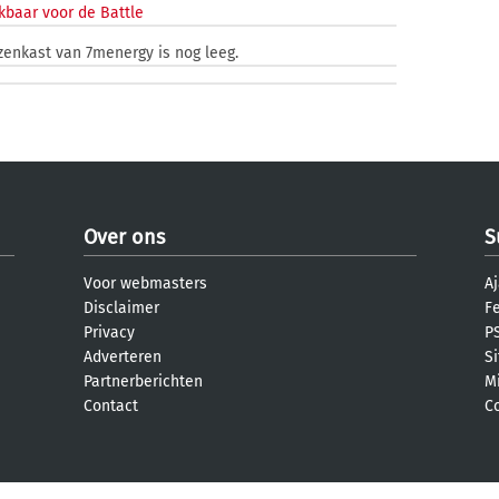
kbaar voor de Battle
jzenkast van 7menergy is nog leeg.
Over ons
S
Voor webmasters
Aj
Disclaimer
F
Privacy
PS
Adverteren
S
Partnerberichten
M
Contact
C