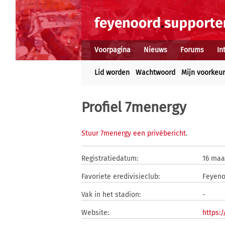
Voorpagina
Nieuws
Forums
In
Lid worden
Wachtwoord
Mijn voorkeu
Profiel 7menergy
Stuur 7menergy een privébericht
.
Registratiedatum:
16 maa
Favoriete eredivisieclub:
Feyeno
Vak in het stadion:
-
Website:
https: