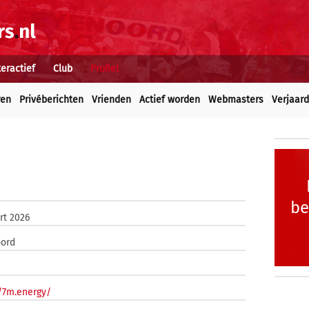
teractief
Club
Profiel
ren
Privéberichten
Vrienden
Actief worden
Webmasters
Verjaar
be
rt 2026
ord
//7m.energy/