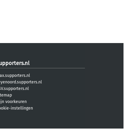
upporters.nl
ax.supporters.nl
eyenoord.supporters.nl
V.supporters.nl
itemap
ijn voorkeuren
ookie-instellingen