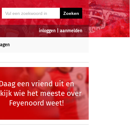
inloggen
|
aanmelden
dagen
Daag een vriend uit en
kijk wie het meeste over
Feyenoord weet!