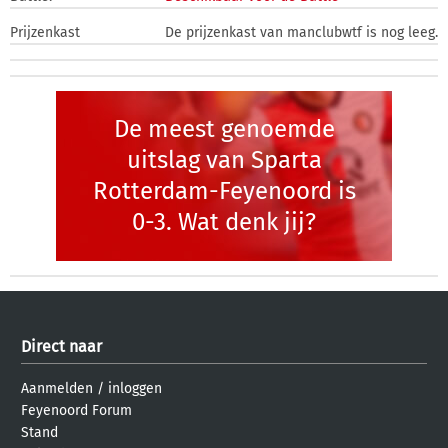
Prijzenkast
De prijzenkast van manclubwtf is nog leeg.
De meest genoemde
uitslag van Sparta
Rotterdam-Feyenoord is
0-3. Wat denk jij?
Direct naar
Aanmelden
/
inloggen
Feyenoord Forum
Stand