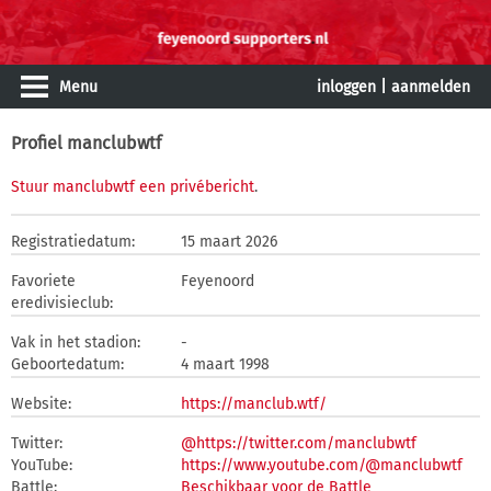
Menu
inloggen
|
aanmelden
Profiel manclubwtf
Stuur manclubwtf een privébericht
.
Registratiedatum:
15 maart 2026
Favoriete
Feyenoord
eredivisieclub:
Vak in het stadion:
-
Geboortedatum:
4 maart 1998
Website:
https://manclub.wtf/
Twitter:
@https://twitter.com/manclubwtf
YouTube:
https://www.youtube.com/@manclubwtf
Battle:
Beschikbaar voor de Battle