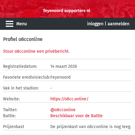
Menu
inloggen
|
aanmelden
Profiel o8cconline
Stuur o8cconline een privébericht
.
Registratiedatum:
14 maart 2026
Favoriete eredivisieclub:
Feyenoord
Vak in het stadion:
-
Website:
https://o8cc.online/
Twitter:
@o8cconline
Battle:
Beschikbaar voor de Battle
Prijzenkast
De prijzenkast van o8cconline is nog leeg.