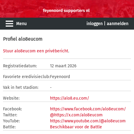
Menu
inloggen
|
aanmelden
Profiel alo8eucom
Stuur alo8eucom een privébericht
.
Registratiedatum:
12 maart 2026
Favoriete eredivisieclub:
Feyenoord
Vak in het stadion:
-
Website:
https://alo8.eu.com/
Facebook:
https://www.facebook.com/alo8eucom/
Twitter:
@https://x.com/alo8eucom
YouTube:
https://www.youtube.com/@alo8eucom
Battle:
Beschikbaar voor de Battle