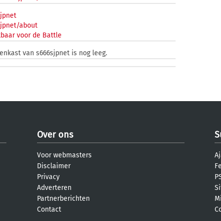
jpnet
jpnet/about
baar voor de Battle
zenkast van s666sjpnet is nog leeg.
Over ons
S
Voor webmasters
Aj
Disclaimer
F
Privacy
PS
Adverteren
S
Partnerberichten
M
Contact
C