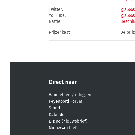
Twitter:
@s666s
YouTube:
@s666s
Battle:
Beschik
Prijzenkast
De prij
Direct naar
Aanmelden
/
inloggen
Feyenoord Forum
Stand
Kalender
E-zine (nieuwsbrief)
Nieuwsarchief