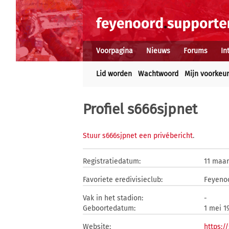
Voorpagina
Nieuws
Forums
In
Lid worden
Wachtwoord
Mijn voorkeu
Profiel s666sjpnet
Stuur s666sjpnet een privébericht
.
Registratiedatum:
11 maar
Favoriete eredivisieclub:
Feyeno
Vak in het stadion:
-
Geboortedatum:
1 mei 1
Website:
https:/