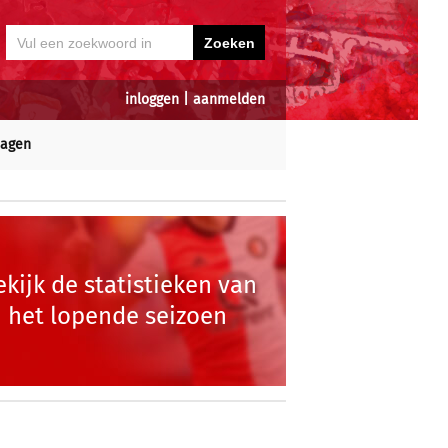
inloggen
|
aanmelden
dagen
ekijk de statistieken van
het lopende seizoen