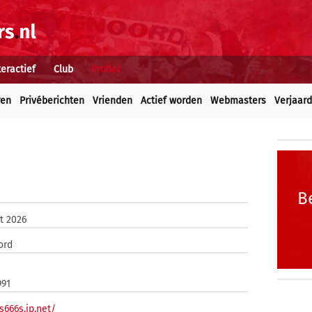
teractief
Club
Profiel
ren
Privéberichten
Vrienden
Actief worden
Webmasters
Verjaar
B
t 2026
ord
991
/s666s.jp.net/