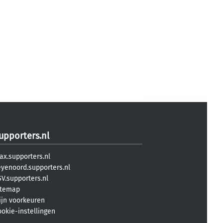
upporters.nl
ax.supporters.nl
eyenoord.supporters.nl
V.supporters.nl
itemap
ijn voorkeuren
ookie-instellingen