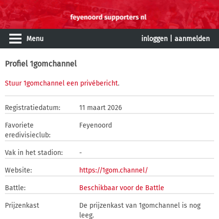
Menu
inloggen
|
aanmelden
Profiel 1gomchannel
Stuur 1gomchannel een privébericht
.
Registratiedatum:
11 maart 2026
Favoriete
Feyenoord
eredivisieclub:
Vak in het stadion:
-
Website:
https://1gom.channel/
Battle:
Beschikbaar voor de Battle
Prijzenkast
De prijzenkast van 1gomchannel is nog
leeg.