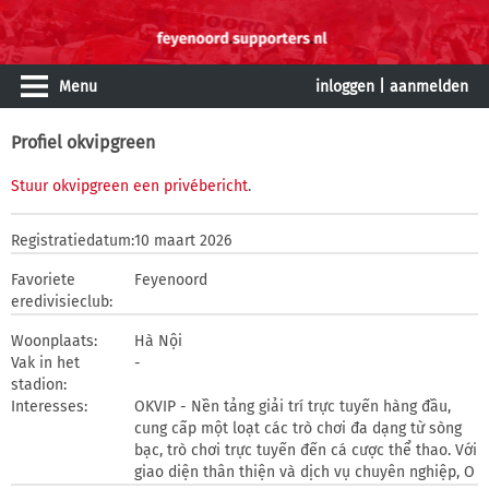
Menu
inloggen
|
aanmelden
Profiel okvipgreen
Stuur okvipgreen een privébericht
.
Registratiedatum:
10 maart 2026
Favoriete
Feyenoord
eredivisieclub:
Woonplaats:
Hà Nội
Vak in het
-
stadion:
Interesses:
OKVIP - Nền tảng giải trí trực tuyến hàng đầu,
cung cấp một loạt các trò chơi đa dạng từ sòng
bạc, trò chơi trực tuyến đến cá cược thể thao. Với
giao diện thân thiện và dịch vụ chuyên nghiệp, O