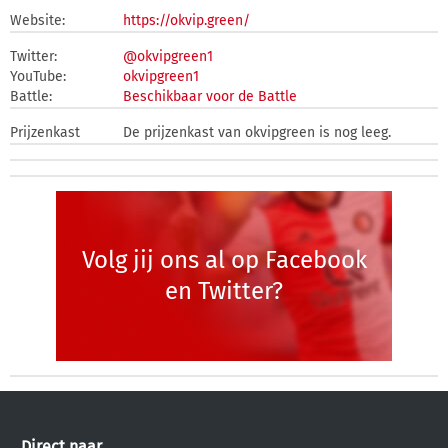
Website:
https://okvip.green/
Twitter:
@okvipgreen1
YouTube:
okvipgreen1
Battle:
Beschikbaar voor de Battle
Prijzenkast
De prijzenkast van okvipgreen is nog leeg.
Volg jij ons al op Facebook
en Twitter?
Direct naar