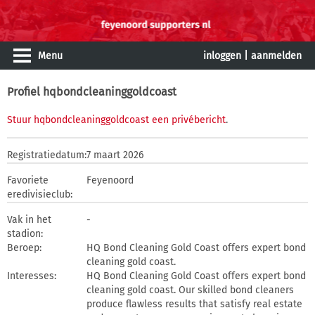
Menu
inloggen
|
aanmelden
Profiel hqbondcleaninggoldcoast
Stuur hqbondcleaninggoldcoast een privébericht
.
Registratiedatum:
7 maart 2026
Favoriete
Feyenoord
eredivisieclub:
Vak in het
-
stadion:
Beroep:
HQ Bond Cleaning Gold Coast offers expert bond
cleaning gold coast.
Interesses:
HQ Bond Cleaning Gold Coast offers expert bond
cleaning gold coast. Our skilled bond cleaners
produce flawless results that satisfy real estate