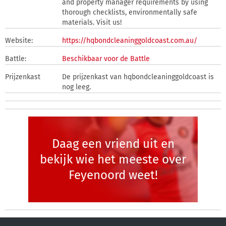
and property manager requirements by using
thorough checklists, environmentally safe
materials. Visit us!
Website:
https://hqbondcleaninggoldcoast.com.au/
Battle:
Beschikbaar voor de Battle
Prijzenkast
De prijzenkast van hqbondcleaninggoldcoast is
nog leeg.
Daag een vriend uit en
bekijk wie het meeste over
Feyenoord weet!