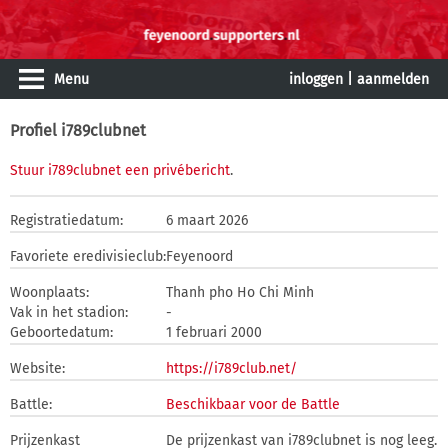
Menu
inloggen
|
aanmelden
Profiel i789clubnet
Stuur i789clubnet een privébericht
.
Registratiedatum:
6 maart 2026
Favoriete eredivisieclub:
Feyenoord
Woonplaats:
Thanh pho Ho Chi Minh
Vak in het stadion:
-
Geboortedatum:
1 februari 2000
Website:
https://i789club.net/
Battle:
Beschikbaar voor de Battle
Prijzenkast
De prijzenkast van i789clubnet is nog leeg.