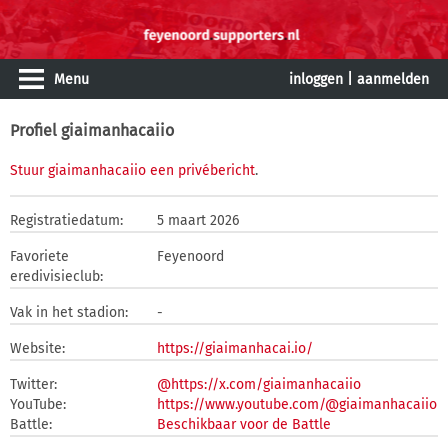
Menu
inloggen
|
aanmelden
Profiel giaimanhacaiio
Stuur giaimanhacaiio een privébericht
.
Registratiedatum:
5 maart 2026
Favoriete
Feyenoord
eredivisieclub:
Vak in het stadion:
-
Website:
https://giaimanhacai.io/
Twitter:
@https://x.com/giaimanhacaiio
YouTube:
https://www.youtube.com/@giaimanhacaiio
Battle:
Beschikbaar voor de Battle