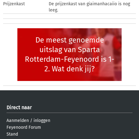
Prijzenkast
De prijzenkast van giaimanhacaiio is nog
leeg.
De meest genoemde
uitslag van Sparta
Rotterdam-Feyenoord is 1-
2. Wat denk jij?
Direct naar
Aanmelden
/
inloggen
Feyenoord Forum
Stand