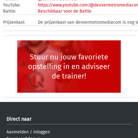
YouTube:
https://www.youtube.com/@denvermetromediaco
Battle:
Beschikbaar voor de Battle
Prijzenkast
De prijzenkast van denvermetromediacom is nog l
Stuur nu jouw favoriete
opstelling in en adviseer
de trainer!
Direct naar
Aanmelden
/
inloggen