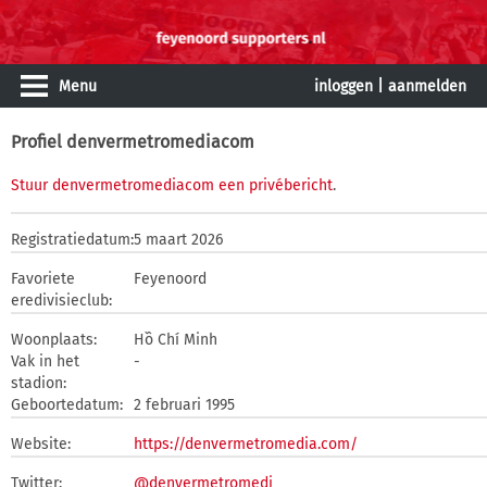
Menu
inloggen
|
aanmelden
Profiel denvermetromediacom
Stuur denvermetromediacom een privébericht
.
Registratiedatum:
5 maart 2026
Favoriete
Feyenoord
eredivisieclub:
Woonplaats:
Hồ Chí Minh
Vak in het
-
stadion:
Geboortedatum:
2 februari 1995
Website:
https://denvermetromedia.com/
Twitter:
@denvermetromedi