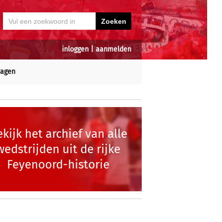
inloggen
|
aanmelden
dagen
kijk het archief van alle
wedstrijden uit de rijke
Feyenoord-historie