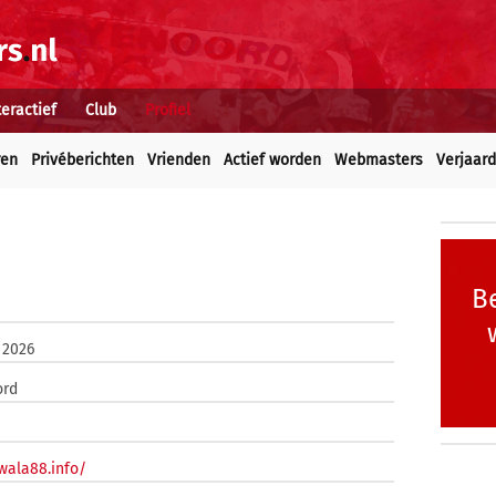
teractief
Club
Profiel
ren
Privéberichten
Vrienden
Actief worden
Webmasters
Verjaar
Be
 2026
ord
/wala88.info/