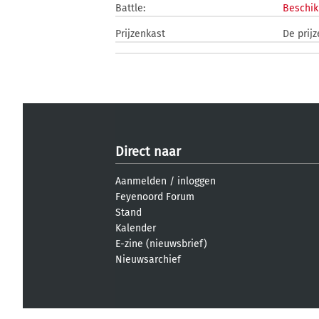
Battle:
Beschik
Prijzenkast
De prij
Direct naar
Aanmelden
/
inloggen
Feyenoord Forum
Stand
Kalender
E-zine (nieuwsbrief)
Nieuwsarchief