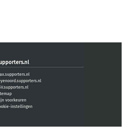
upporters.nl
ax.supporters.nl
eyenoord.supporters.nl
V.supporters.nl
itemap
ijn voorkeuren
ookie-instellingen