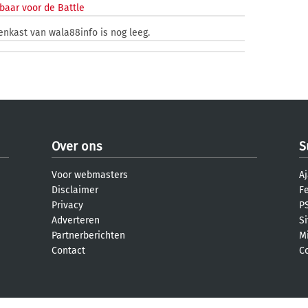
baar voor de Battle
zenkast van wala88info is nog leeg.
Over ons
S
Voor webmasters
Aj
Disclaimer
F
Privacy
PS
Adverteren
S
Partnerberichten
M
Contact
C