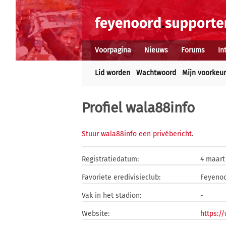
Voorpagina
Nieuws
Forums
In
Lid worden
Wachtwoord
Mijn voorkeu
Profiel wala88info
Stuur wala88info een privébericht
.
Registratiedatum:
4 maart
Favoriete eredivisieclub:
Feyeno
Vak in het stadion:
-
Website:
https:/