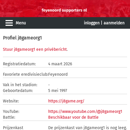
Menu
inloggen
|
aanmelden
Profiel j8gameorg1
Stuur j8gameorg1 een privébericht
.
Registratiedatum:
4 maart 2026
Favoriete eredivisieclub:
Feyenoord
Vak in het stadion:
-
Geboortedatum:
5 mei 1997
Website:
https://j8game.org/
YouTube:
https://www.youtube.com/@j8gameorg1
Battle:
Beschikbaar voor de Battle
Prijzenkast
De prijzenkast van j8gameorg1 is nog leeg.